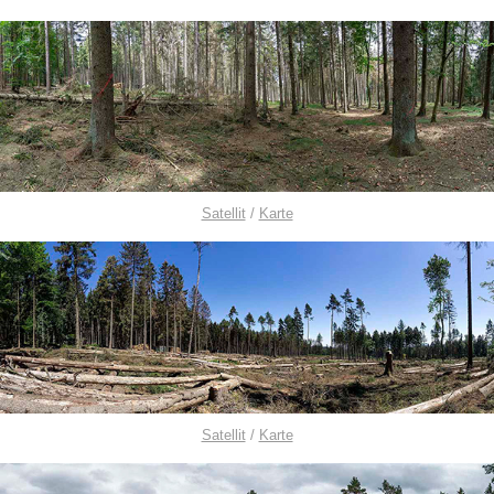
Satellit
/
Karte
Satellit
/
Karte