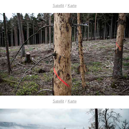
Satellit
/
Karte
Satellit
/
Karte