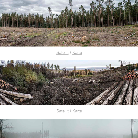
Satellit
/
Karte
Satellit
/
Karte