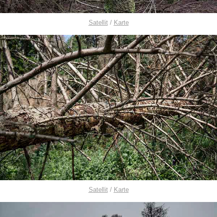
Satellit
/
Karte
Satellit
/
Karte