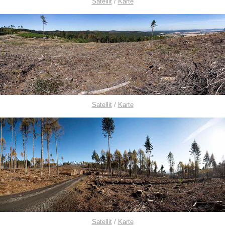
Satellit
/
Karte
Satellit
/
Karte
Satellit
/
Karte