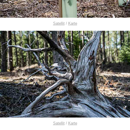
Satellit
/
Karte
Satellit
/
Karte